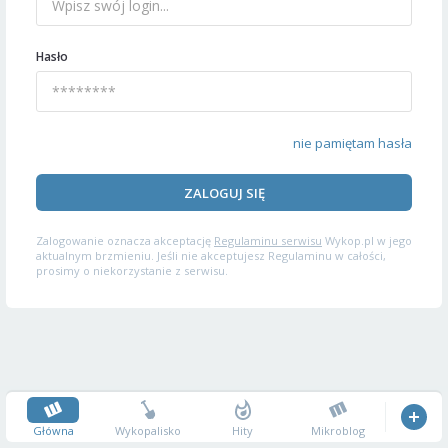
Hasło
nie pamiętam hasła
ZALOGUJ SIĘ
Zalogowanie oznacza akceptację
Regulaminu serwisu
Wykop.pl w jego
aktualnym brzmieniu. Jeśli nie akceptujesz Regulaminu w całości,
prosimy o niekorzystanie z serwisu.
Główna
Wykopalisko
Hity
Mikroblog