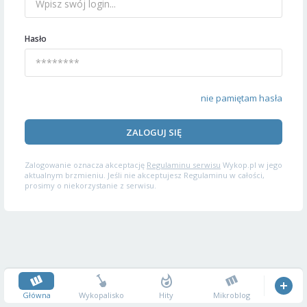
Hasło
nie pamiętam hasła
ZALOGUJ SIĘ
Zalogowanie oznacza akceptację
Regulaminu serwisu
Wykop.pl w jego
aktualnym brzmieniu. Jeśli nie akceptujesz Regulaminu w całości,
prosimy o niekorzystanie z serwisu.
Główna
Wykopalisko
Hity
Mikroblog