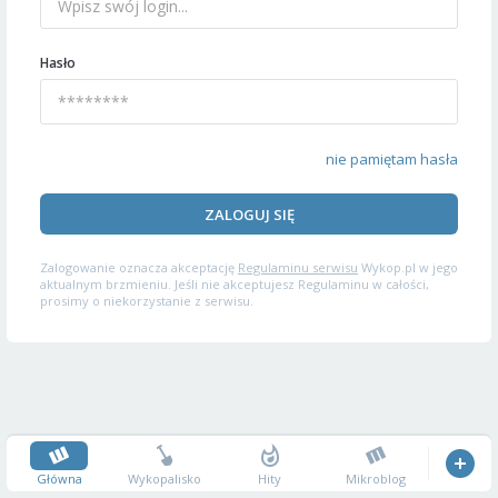
Hasło
nie pamiętam hasła
ZALOGUJ SIĘ
Zalogowanie oznacza akceptację
Regulaminu serwisu
Wykop.pl w jego
aktualnym brzmieniu. Jeśli nie akceptujesz Regulaminu w całości,
prosimy o niekorzystanie z serwisu.
Główna
Wykopalisko
Hity
Mikroblog