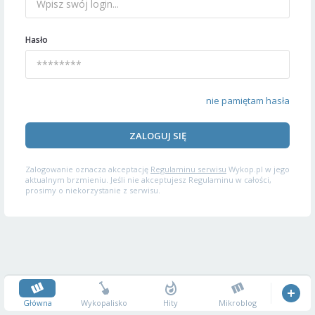
Hasło
nie pamiętam hasła
ZALOGUJ SIĘ
Zalogowanie oznacza akceptację
Regulaminu serwisu
Wykop.pl w jego
aktualnym brzmieniu. Jeśli nie akceptujesz Regulaminu w całości,
prosimy o niekorzystanie z serwisu.
Główna
Wykopalisko
Hity
Mikroblog