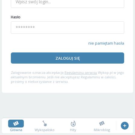
Hasło
nie pamiętam hasła
ZALOGUJ SIĘ
Zalogowanie oznacza akceptację
Regulaminu serwisu
Wykop.pl w jego
aktualnym brzmieniu. Jeśli nie akceptujesz Regulaminu w całości,
prosimy o niekorzystanie z serwisu.
Główna
Wykopalisko
Hity
Mikroblog