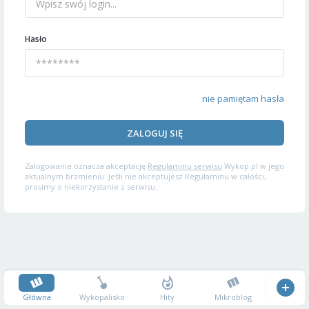
Hasło
nie pamiętam hasła
ZALOGUJ SIĘ
Zalogowanie oznacza akceptację
Regulaminu serwisu
Wykop.pl w jego
aktualnym brzmieniu. Jeśli nie akceptujesz Regulaminu w całości,
prosimy o niekorzystanie z serwisu.
Główna
Wykopalisko
Hity
Mikroblog