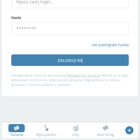
Hasło
nie pamiętam hasła
ZALOGUJ SIĘ
Zalogowanie oznacza akceptację
Regulaminu serwisu
Wykop.pl w jego
aktualnym brzmieniu. Jeśli nie akceptujesz Regulaminu w całości,
prosimy o niekorzystanie z serwisu.
Główna
Wykopalisko
Hity
Mikroblog