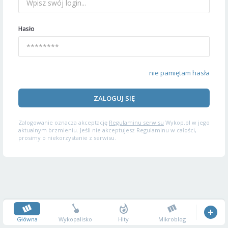
Hasło
nie pamiętam hasła
ZALOGUJ SIĘ
Zalogowanie oznacza akceptację
Regulaminu serwisu
Wykop.pl w jego
aktualnym brzmieniu. Jeśli nie akceptujesz Regulaminu w całości,
prosimy o niekorzystanie z serwisu.
Główna
Wykopalisko
Hity
Mikroblog