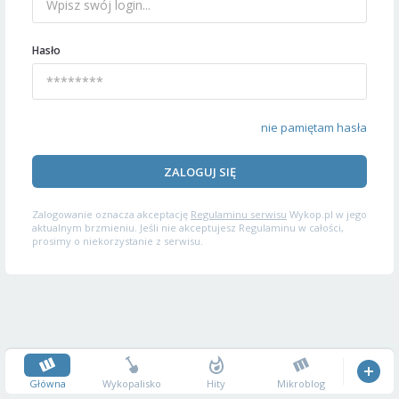
Hasło
nie pamiętam hasła
ZALOGUJ SIĘ
Zalogowanie oznacza akceptację
Regulaminu serwisu
Wykop.pl w jego
aktualnym brzmieniu. Jeśli nie akceptujesz Regulaminu w całości,
prosimy o niekorzystanie z serwisu.
Główna
Wykopalisko
Hity
Mikroblog