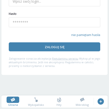
Hasło
nie pamiętam hasła
ZALOGUJ SIĘ
Zalogowanie oznacza akceptację
Regulaminu serwisu
Wykop.pl w jego
aktualnym brzmieniu. Jeśli nie akceptujesz Regulaminu w całości,
prosimy o niekorzystanie z serwisu.
Główna
Wykopalisko
Hity
Mikroblog