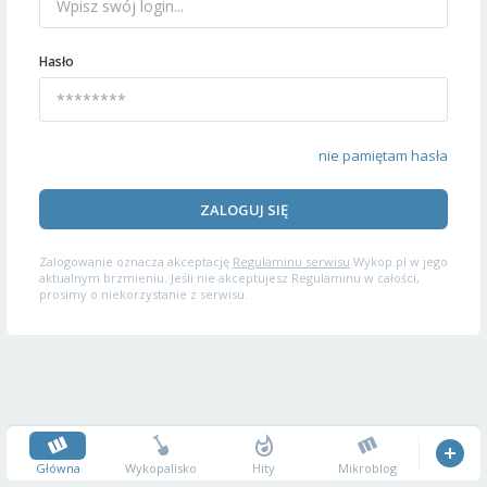
Hasło
nie pamiętam hasła
ZALOGUJ SIĘ
Zalogowanie oznacza akceptację
Regulaminu serwisu
Wykop.pl w jego
aktualnym brzmieniu. Jeśli nie akceptujesz Regulaminu w całości,
prosimy o niekorzystanie z serwisu.
Główna
Wykopalisko
Hity
Mikroblog