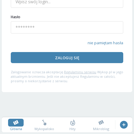
Hasło
nie pamiętam hasła
ZALOGUJ SIĘ
Zalogowanie oznacza akceptację
Regulaminu serwisu
Wykop.pl w jego
aktualnym brzmieniu. Jeśli nie akceptujesz Regulaminu w całości,
prosimy o niekorzystanie z serwisu.
Główna
Wykopalisko
Hity
Mikroblog