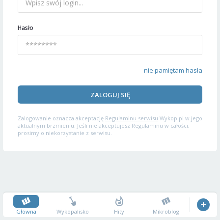
Hasło
nie pamiętam hasła
ZALOGUJ SIĘ
Zalogowanie oznacza akceptację
Regulaminu serwisu
Wykop.pl w jego
aktualnym brzmieniu. Jeśli nie akceptujesz Regulaminu w całości,
prosimy o niekorzystanie z serwisu.
Główna
Wykopalisko
Hity
Mikroblog