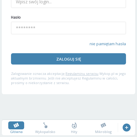
Hasło
nie pamiętam hasła
ZALOGUJ SIĘ
Zalogowanie oznacza akceptację
Regulaminu serwisu
Wykop.pl w jego
aktualnym brzmieniu. Jeśli nie akceptujesz Regulaminu w całości,
prosimy o niekorzystanie z serwisu.
Główna
Wykopalisko
Hity
Mikroblog