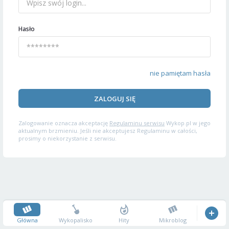
Hasło
nie pamiętam hasła
ZALOGUJ SIĘ
Zalogowanie oznacza akceptację
Regulaminu serwisu
Wykop.pl w jego
aktualnym brzmieniu. Jeśli nie akceptujesz Regulaminu w całości,
prosimy o niekorzystanie z serwisu.
Główna
Wykopalisko
Hity
Mikroblog