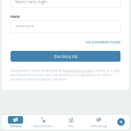
Hasło
nie pamiętam hasła
ZALOGUJ SIĘ
Zalogowanie oznacza akceptację
Regulaminu serwisu
Wykop.pl w jego
aktualnym brzmieniu. Jeśli nie akceptujesz Regulaminu w całości,
prosimy o niekorzystanie z serwisu.
Główna
Wykopalisko
Hity
Mikroblog