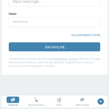
Hasło
nie pamiętam hasła
ZALOGUJ SIĘ
Zalogowanie oznacza akceptację
Regulaminu serwisu
Wykop.pl w jego
aktualnym brzmieniu. Jeśli nie akceptujesz Regulaminu w całości,
prosimy o niekorzystanie z serwisu.
Główna
Wykopalisko
Hity
Mikroblog