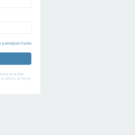
e pamiętam hasła
ykop.pl w jego
 w całości, prosimy