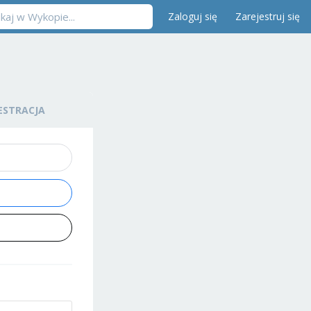
Zaloguj się
Zarejestruj się
ESTRACJA