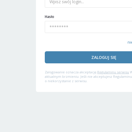
Hasło
ni
ZALOGUJ SIĘ
Zalogowanie oznacza akceptację
Regulaminu serwisu
W
aktualnym brzmieniu. Jeśli nie akceptujesz Regulaminu
o niekorzystanie z serwisu.