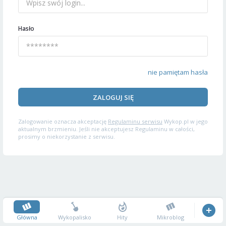
Hasło
nie pamiętam hasła
ZALOGUJ SIĘ
Zalogowanie oznacza akceptację
Regulaminu serwisu
Wykop.pl w jego
aktualnym brzmieniu. Jeśli nie akceptujesz Regulaminu w całości,
prosimy o niekorzystanie z serwisu.
Główna
Wykopalisko
Hity
Mikroblog