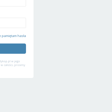
e pamiętam hasła
ykop.pl w jego
 w całości, prosimy