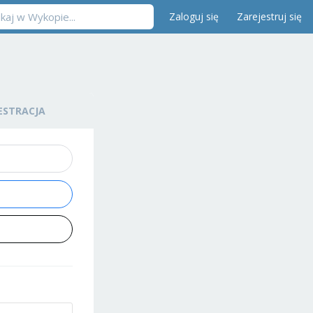
Zaloguj się
Zarejestruj się
ESTRACJA