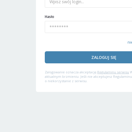
Hasło
ni
ZALOGUJ SIĘ
Zalogowanie oznacza akceptację
Regulaminu serwisu
W
aktualnym brzmieniu. Jeśli nie akceptujesz Regulaminu
o niekorzystanie z serwisu.