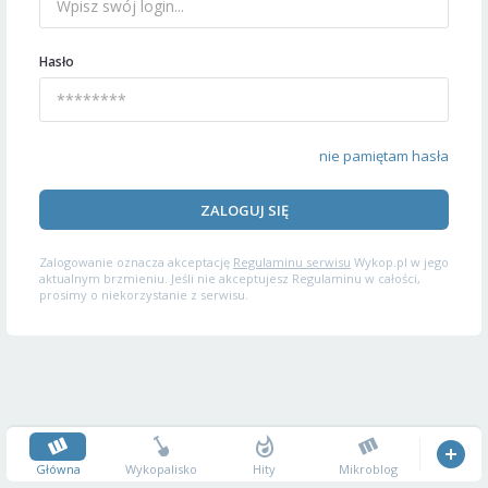
Hasło
nie pamiętam hasła
ZALOGUJ SIĘ
Zalogowanie oznacza akceptację
Regulaminu serwisu
Wykop.pl w jego
aktualnym brzmieniu. Jeśli nie akceptujesz Regulaminu w całości,
prosimy o niekorzystanie z serwisu.
Główna
Wykopalisko
Hity
Mikroblog