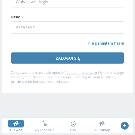
Hasło
nie pamiętam hasła
ZALOGUJ SIĘ
Zalogowanie oznacza akceptację
Regulaminu serwisu
Wykop.pl w jego
aktualnym brzmieniu. Jeśli nie akceptujesz Regulaminu w całości,
prosimy o niekorzystanie z serwisu.
Główna
Wykopalisko
Hity
Mikroblog