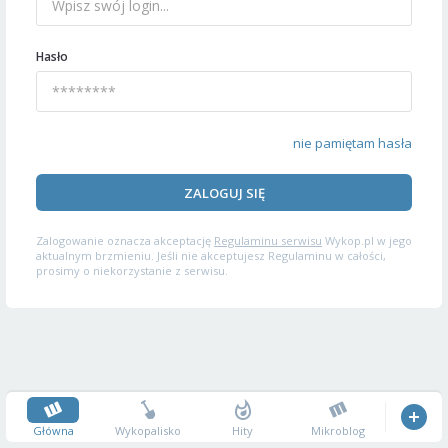
Hasło
nie pamiętam hasła
ZALOGUJ SIĘ
Zalogowanie oznacza akceptację
Regulaminu serwisu
Wykop.pl w jego
aktualnym brzmieniu. Jeśli nie akceptujesz Regulaminu w całości,
prosimy o niekorzystanie z serwisu.
Główna
Wykopalisko
Hity
Mikroblog