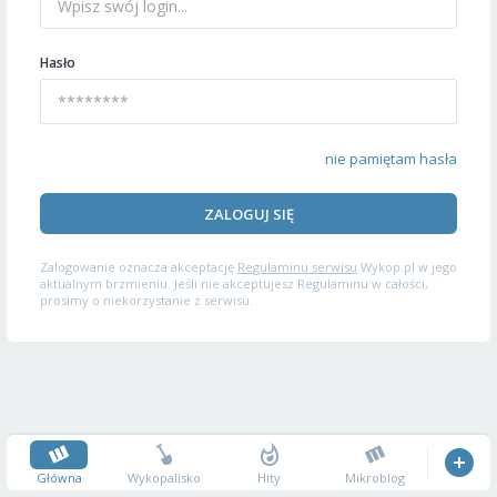
Hasło
nie pamiętam hasła
ZALOGUJ SIĘ
Zalogowanie oznacza akceptację
Regulaminu serwisu
Wykop.pl w jego
aktualnym brzmieniu. Jeśli nie akceptujesz Regulaminu w całości,
prosimy o niekorzystanie z serwisu.
Główna
Wykopalisko
Hity
Mikroblog