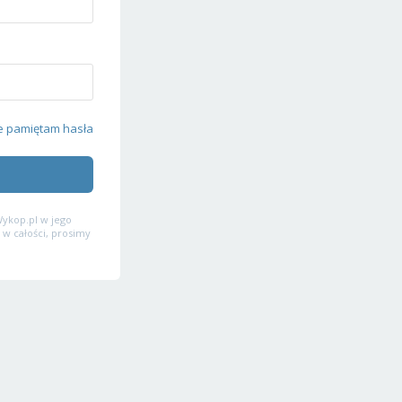
e pamiętam hasła
ykop.pl w jego
 w całości, prosimy