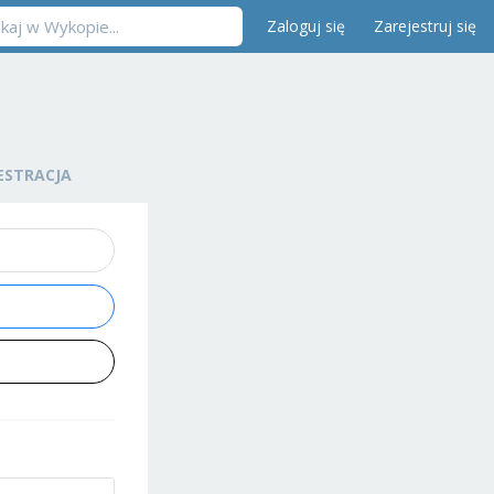
Zaloguj się
Zarejestruj się
ESTRACJA