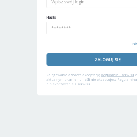
Hasło
ni
ZALOGUJ SIĘ
Zalogowanie oznacza akceptację
Regulaminu serwisu
W
aktualnym brzmieniu. Jeśli nie akceptujesz Regulaminu
o niekorzystanie z serwisu.