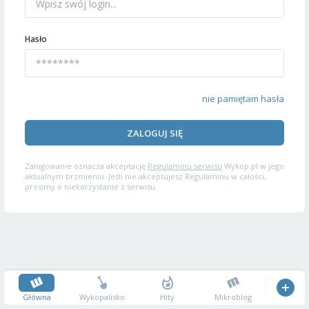
Hasło
nie pamiętam hasła
ZALOGUJ SIĘ
Zalogowanie oznacza akceptację
Regulaminu serwisu
Wykop.pl w jego
aktualnym brzmieniu. Jeśli nie akceptujesz Regulaminu w całości,
prosimy o niekorzystanie z serwisu.
Główna
Wykopalisko
Hity
Mikroblog