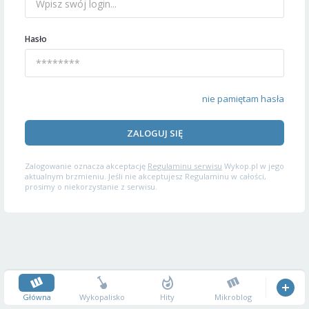
Hasło
nie pamiętam hasła
ZALOGUJ SIĘ
Zalogowanie oznacza akceptację
Regulaminu serwisu
Wykop.pl w jego
aktualnym brzmieniu. Jeśli nie akceptujesz Regulaminu w całości,
prosimy o niekorzystanie z serwisu.
Główna
Wykopalisko
Hity
Mikroblog