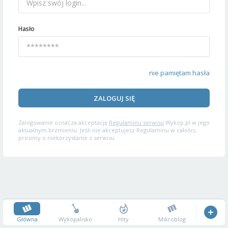
Hasło
nie pamiętam hasła
ZALOGUJ SIĘ
Zalogowanie oznacza akceptację
Regulaminu serwisu
Wykop.pl w jego
aktualnym brzmieniu. Jeśli nie akceptujesz Regulaminu w całości,
prosimy o niekorzystanie z serwisu.
Główna
Wykopalisko
Hity
Mikroblog