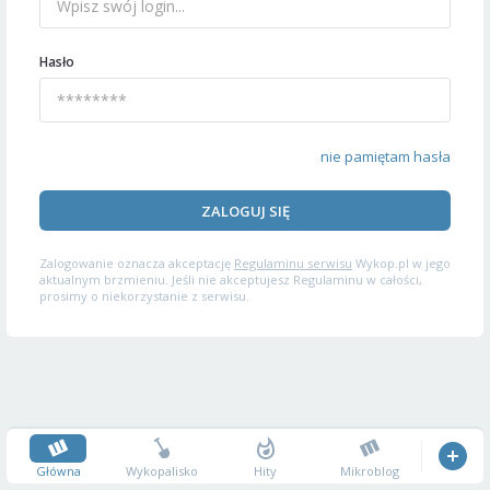
Hasło
nie pamiętam hasła
ZALOGUJ SIĘ
Zalogowanie oznacza akceptację
Regulaminu serwisu
Wykop.pl w jego
aktualnym brzmieniu. Jeśli nie akceptujesz Regulaminu w całości,
prosimy o niekorzystanie z serwisu.
Główna
Wykopalisko
Hity
Mikroblog