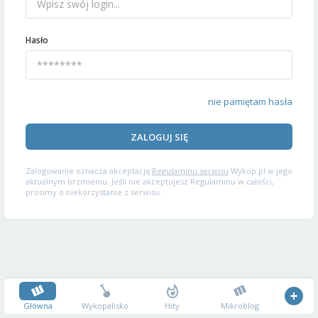
Hasło
nie pamiętam hasła
ZALOGUJ SIĘ
Zalogowanie oznacza akceptację
Regulaminu serwisu
Wykop.pl w jego
aktualnym brzmieniu. Jeśli nie akceptujesz Regulaminu w całości,
prosimy o niekorzystanie z serwisu.
Główna
Wykopalisko
Hity
Mikroblog