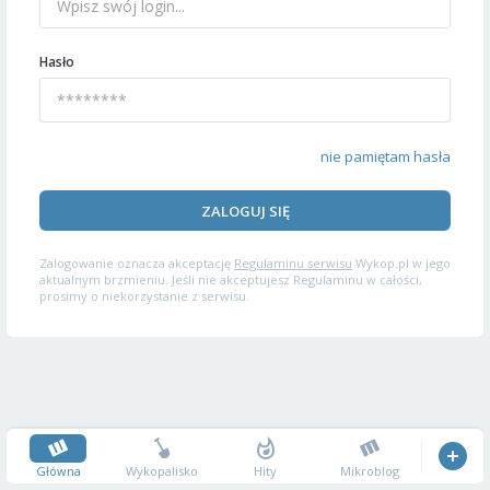
Hasło
nie pamiętam hasła
ZALOGUJ SIĘ
Zalogowanie oznacza akceptację
Regulaminu serwisu
Wykop.pl w jego
aktualnym brzmieniu. Jeśli nie akceptujesz Regulaminu w całości,
prosimy o niekorzystanie z serwisu.
Główna
Wykopalisko
Hity
Mikroblog