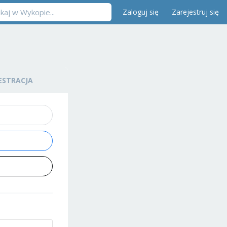
Zaloguj się
Zarejestruj się
ESTRACJA