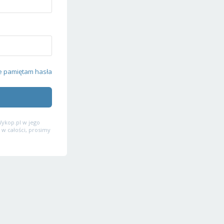
e pamiętam hasła
ykop.pl w jego
 w całości, prosimy