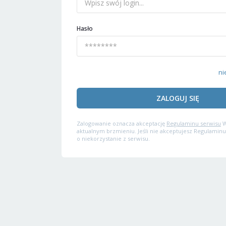
Hasło
ni
ZALOGUJ SIĘ
Zalogowanie oznacza akceptację
Regulaminu serwisu
W
aktualnym brzmieniu. Jeśli nie akceptujesz Regulaminu
o niekorzystanie z serwisu.