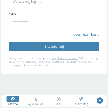
Hasło
nie pamiętam hasła
ZALOGUJ SIĘ
Zalogowanie oznacza akceptację
Regulaminu serwisu
Wykop.pl w jego
aktualnym brzmieniu. Jeśli nie akceptujesz Regulaminu w całości,
prosimy o niekorzystanie z serwisu.
Główna
Wykopalisko
Hity
Mikroblog