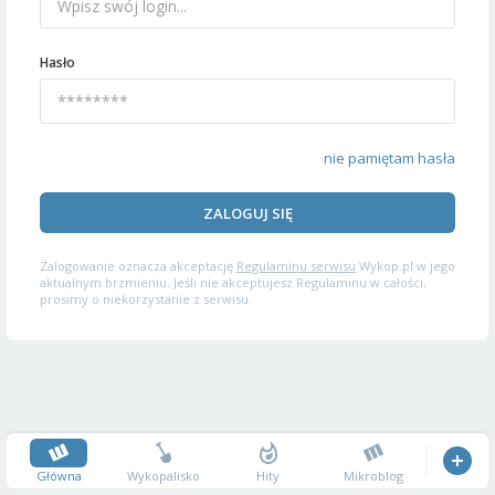
Hasło
nie pamiętam hasła
ZALOGUJ SIĘ
Zalogowanie oznacza akceptację
Regulaminu serwisu
Wykop.pl w jego
aktualnym brzmieniu. Jeśli nie akceptujesz Regulaminu w całości,
prosimy o niekorzystanie z serwisu.
Główna
Wykopalisko
Hity
Mikroblog