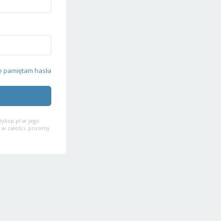
e pamiętam hasła
ykop.pl w jego
 w całości, prosimy