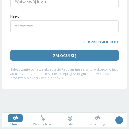
Hasło
nie pamiętam hasła
ZALOGUJ SIĘ
Zalogowanie oznacza akceptację
Regulaminu serwisu
Wykop.pl w jego
aktualnym brzmieniu. Jeśli nie akceptujesz Regulaminu w całości,
prosimy o niekorzystanie z serwisu.
Główna
Wykopalisko
Hity
Mikroblog