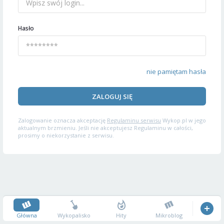
Hasło
nie pamiętam hasła
ZALOGUJ SIĘ
Zalogowanie oznacza akceptację
Regulaminu serwisu
Wykop.pl w jego
aktualnym brzmieniu. Jeśli nie akceptujesz Regulaminu w całości,
prosimy o niekorzystanie z serwisu.
Główna
Wykopalisko
Hity
Mikroblog