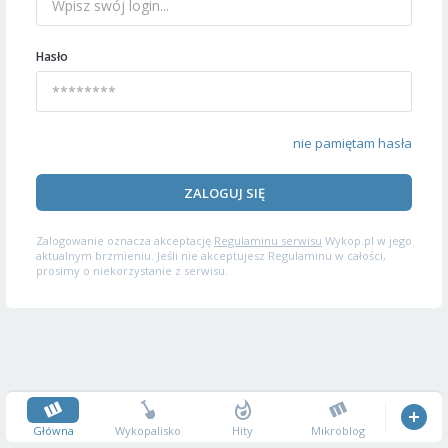
Hasło
nie pamiętam hasła
ZALOGUJ SIĘ
Zalogowanie oznacza akceptację
Regulaminu serwisu
Wykop.pl w jego
aktualnym brzmieniu. Jeśli nie akceptujesz Regulaminu w całości,
prosimy o niekorzystanie z serwisu.
Główna
Wykopalisko
Hity
Mikroblog