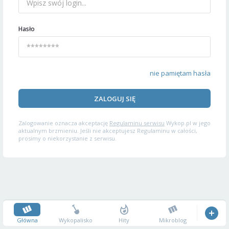
Hasło
nie pamiętam hasła
ZALOGUJ SIĘ
Zalogowanie oznacza akceptację
Regulaminu serwisu
Wykop.pl w jego
aktualnym brzmieniu. Jeśli nie akceptujesz Regulaminu w całości,
prosimy o niekorzystanie z serwisu.
Główna
Wykopalisko
Hity
Mikroblog