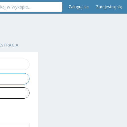
Zaloguj się
Zarejestruj się
ESTRACJA