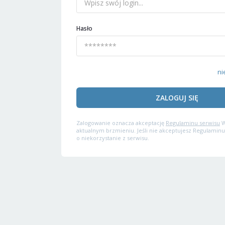
Hasło
ni
ZALOGUJ SIĘ
Zalogowanie oznacza akceptację
Regulaminu serwisu
W
aktualnym brzmieniu. Jeśli nie akceptujesz Regulaminu
o niekorzystanie z serwisu.