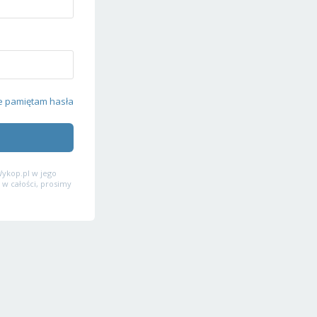
e pamiętam hasła
ykop.pl w jego
 w całości, prosimy