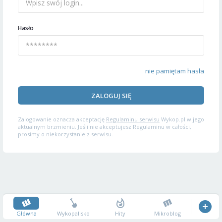
Hasło
nie pamiętam hasła
ZALOGUJ SIĘ
Zalogowanie oznacza akceptację
Regulaminu serwisu
Wykop.pl w jego
aktualnym brzmieniu. Jeśli nie akceptujesz Regulaminu w całości,
prosimy o niekorzystanie z serwisu.
Główna
Wykopalisko
Hity
Mikroblog