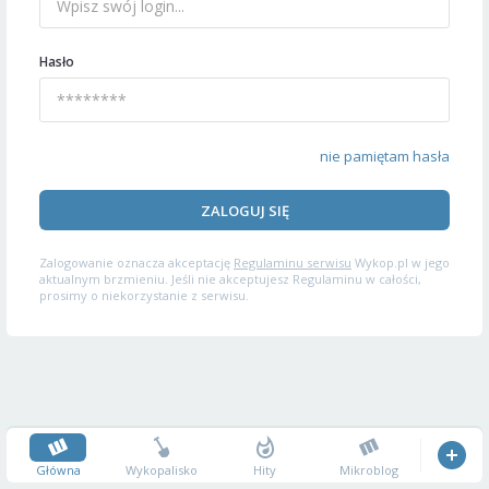
Hasło
nie pamiętam hasła
ZALOGUJ SIĘ
Zalogowanie oznacza akceptację
Regulaminu serwisu
Wykop.pl w jego
aktualnym brzmieniu. Jeśli nie akceptujesz Regulaminu w całości,
prosimy o niekorzystanie z serwisu.
Główna
Wykopalisko
Hity
Mikroblog