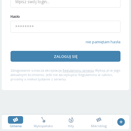
Hasło
nie pamiętam hasła
ZALOGUJ SIĘ
Zalogowanie oznacza akceptację
Regulaminu serwisu
Wykop.pl w jego
aktualnym brzmieniu. Jeśli nie akceptujesz Regulaminu w całości,
prosimy o niekorzystanie z serwisu.
Główna
Wykopalisko
Hity
Mikroblog