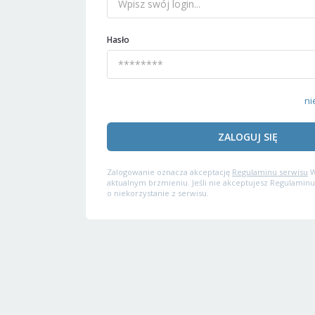
Hasło
ni
ZALOGUJ SIĘ
Zalogowanie oznacza akceptację
Regulaminu serwisu
W
aktualnym brzmieniu. Jeśli nie akceptujesz Regulaminu
o niekorzystanie z serwisu.