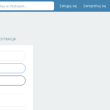
Zaloguj się
Zarejestruj się
ESTRACJA