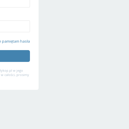
e pamiętam hasła
ykop.pl w jego
 w całości, prosimy