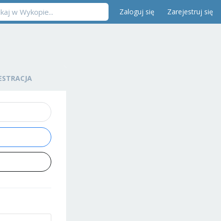
Zaloguj się
Zarejestruj się
ESTRACJA