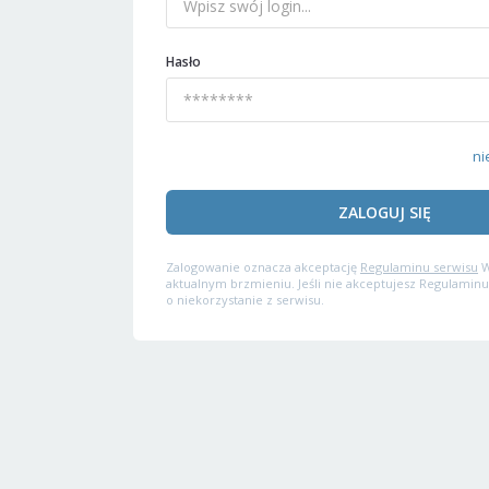
Hasło
ni
ZALOGUJ SIĘ
Zalogowanie oznacza akceptację
Regulaminu serwisu
W
aktualnym brzmieniu. Jeśli nie akceptujesz Regulaminu
o niekorzystanie z serwisu.