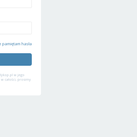
e pamiętam hasła
ykop.pl w jego
 w całości, prosimy