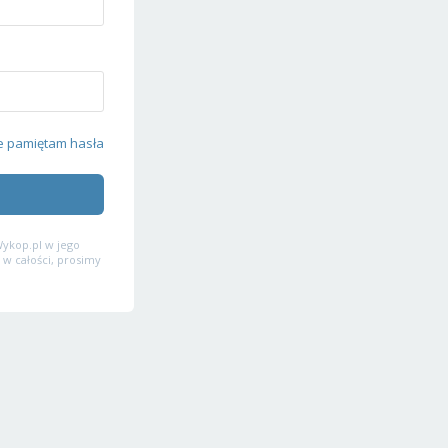
e pamiętam hasła
ykop.pl w jego
 w całości, prosimy