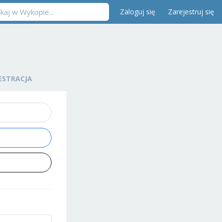
Zaloguj się
Zarejestruj się
ESTRACJA