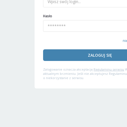
Hasło
ni
ZALOGUJ SIĘ
Zalogowanie oznacza akceptację
Regulaminu serwisu
W
aktualnym brzmieniu. Jeśli nie akceptujesz Regulaminu
o niekorzystanie z serwisu.