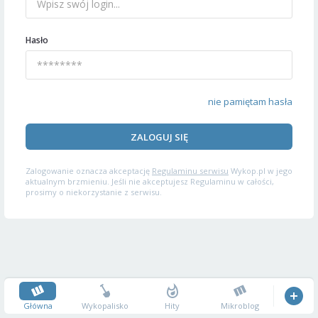
Hasło
nie pamiętam hasła
ZALOGUJ SIĘ
Zalogowanie oznacza akceptację
Regulaminu serwisu
Wykop.pl w jego
aktualnym brzmieniu. Jeśli nie akceptujesz Regulaminu w całości,
prosimy o niekorzystanie z serwisu.
Główna
Wykopalisko
Hity
Mikroblog