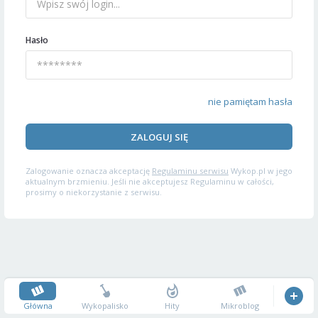
Hasło
nie pamiętam hasła
ZALOGUJ SIĘ
Zalogowanie oznacza akceptację
Regulaminu serwisu
Wykop.pl w jego
aktualnym brzmieniu. Jeśli nie akceptujesz Regulaminu w całości,
prosimy o niekorzystanie z serwisu.
Główna
Wykopalisko
Hity
Mikroblog