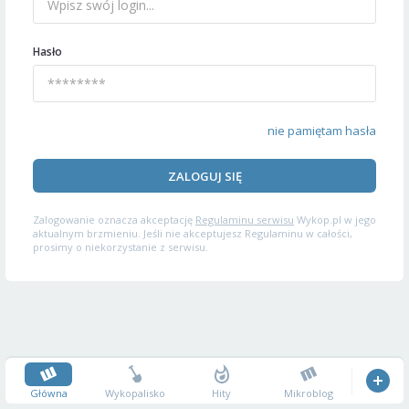
Hasło
nie pamiętam hasła
ZALOGUJ SIĘ
Zalogowanie oznacza akceptację
Regulaminu serwisu
Wykop.pl w jego
aktualnym brzmieniu. Jeśli nie akceptujesz Regulaminu w całości,
prosimy o niekorzystanie z serwisu.
Główna
Wykopalisko
Hity
Mikroblog