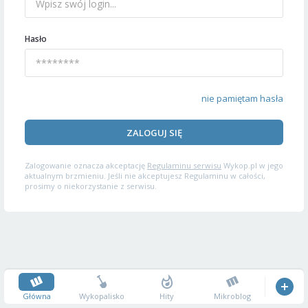
Hasło
nie pamiętam hasła
ZALOGUJ SIĘ
Zalogowanie oznacza akceptację
Regulaminu serwisu
Wykop.pl w jego
aktualnym brzmieniu. Jeśli nie akceptujesz Regulaminu w całości,
prosimy o niekorzystanie z serwisu.
Główna
Wykopalisko
Hity
Mikroblog